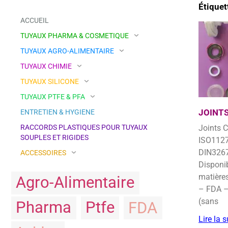
Étiquet
ACCUEIL
TUYAUX PHARMA & COSMETIQUE
TUYAUX AGRO-ALIMENTAIRE
TUYAUX CHIMIE
TUYAUX SILICONE
TUYAUX PTFE & PFA
JOINT
ENTRETIEN & HYGIENE
RACCORDS PLASTIQUES POUR TUYAUX
Joints Clamp normalisé
SOUPLES ET RIGIDES
ISO112
DIN326
ACCESSOIRES
Disponib
matière
Agro-Alimentaire
– FDA –
(sans
Pharma
Ptfe
FDA
Lire la s