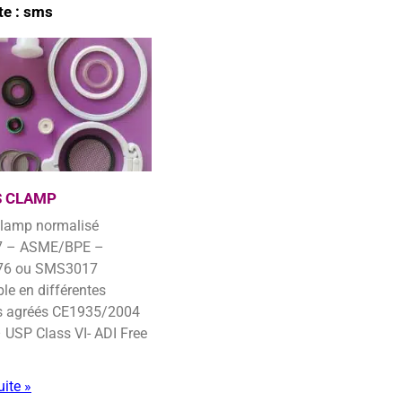
te : sms
S CLAMP
7 – ASME/BPE –
76 ou SMS3017
le en différentes
s agréés CE1935/2004
 USP Class VI- ADI Free
uite »