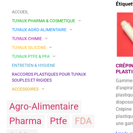
Étiquet
ACCUEIL
TUYAUX PHARMA & COSMETIQUE
TUYAUX AGRO-ALIMENTAIRE
TUYAUX CHIMIE
TUYAUX SILICONE
TUYAUX PTFE & PFA
CRÉPI
ENTRETIEN & HYGIENE
PLAST
RACCORDS PLASTIQUES POUR TUYAUX
SOUPLES ET RIGIDES
Gamme complète de crépines
d’aspira
ACCESSOIRES
plastiq
disposo
Agro-Alimentaire
Crépine
plastiqu
Pharma
Ptfe
FDA
une ga