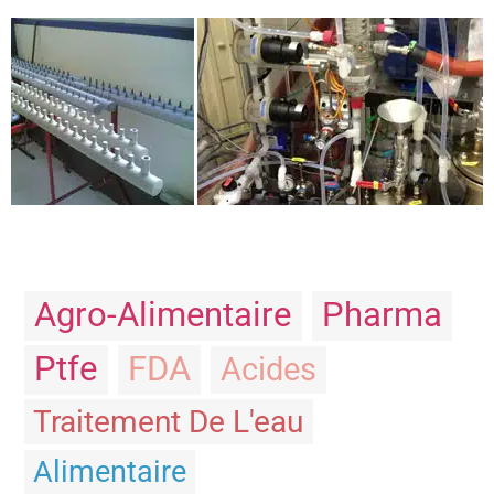
Agro-Alimentaire
Pharma
Ptfe
FDA
Acides
Traitement De L'eau
Alimentaire