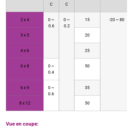
C
C
2 x 4
0 ~
0 ~
15
-20 ~ 80
0.6
0.2
3 x 5
20
4 x 6
25
6 x 8
0 ~
50
0.4
6 x 9
0 ~
35
0.6
8 x 12
50
Vue en coupe: