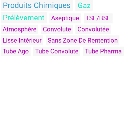
Produits Chimiques
Gaz
Prélèvement
Aseptique
TSE/BSE
Atmosphère
Convolute
Convolutée
Lisse Intérieur
Sans Zone De Rentention
Tube Ago
Tube Convolute
Tube Pharma
www.em-technique.fr
–
www.joints-clamp.fr
–
Politique de cookies (UE)
–
Politique de confidentialité
–
Mentions légales
–
Plan du site
–
Contact
–
Tous droits réservés
Em
technik @ 2025