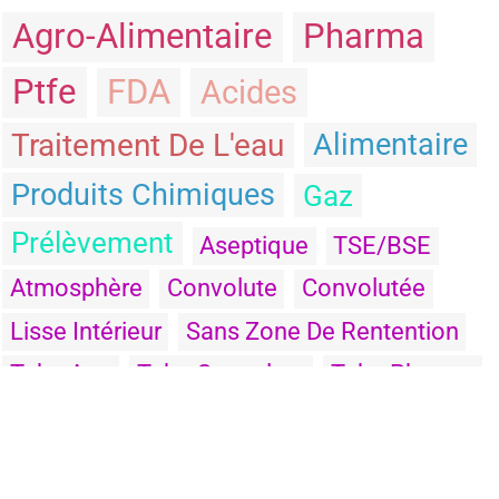
Agro-Alimentaire
Pharma
Ptfe
FDA
Acides
Traitement De L'eau
Alimentaire
Produits Chimiques
Gaz
Prélèvement
Aseptique
TSE/BSE
Atmosphère
Convolute
Convolutée
Lisse Intérieur
Sans Zone De Rentention
Tube Ago
Tube Convolute
Tube Pharma