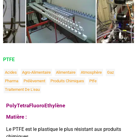
PTFE
Acides
Agro-Alimentaire
Alimentaire
Atmosphère
Gaz
Pharma
Prélèvement
Produits Chimiques
Ptfe
Traitement De L'eau
PolyTetraFluoroEthylène
Matière :
Le PTFE est le plastique le plus résistant aux produits
chimiques.